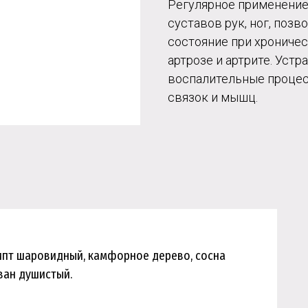
Регулярное применение
суставов рук, ног, позв
состояние при хроничес
артрозе и артрите. Уст
воспалительные процес
связок и мышц.
липт шаровидный, камфорное дерево, сосна
ван душистый.