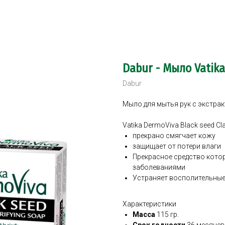
Dabur - Мыло Vatik
Dabur
Мыло для мытья рук c экстра
Vatika DermoViva Black seed Cl
прекрано смягчает кожу
защищает от потери влаги
Прекрасное средство кото
заболеваниями
Устраняет восполительные
Характеристики
Масса
115 гр.