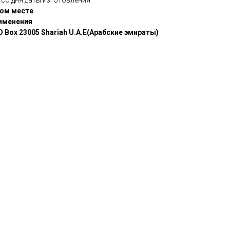
 со дня даты изготовления
ном месте
именения
 Box 23005 Shariah U.A.E(Арабские эмираты)