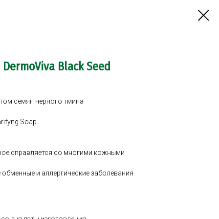
a DermoViva Black Seed
ктом семян черного тмина
arifyng Soap
рое справляется со многими кожными
 обменные и аллергические заболевания